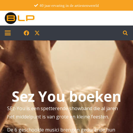
40 jaar ervaring in de artiestenwereld
Sez You boeken
SEz-You is een spetterende showband die al jaren
het middelpunt is van grote en kleine feesten.
De 6 geschoolde musici brengen gedurende hun