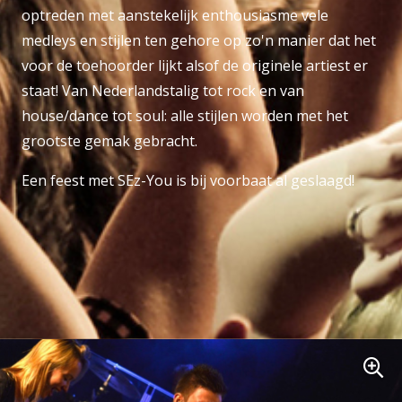
optreden met aanstekelijk enthousiasme vele
medleys en stijlen ten gehore op zo'n manier dat het
voor de toehoorder lijkt alsof de originele artiest er
staat! Van Nederlandstalig tot rock en van
house/dance tot soul: alle stijlen worden met het
grootste gemak gebracht.
Een feest met SEz-You is bij voorbaat al geslaagd!