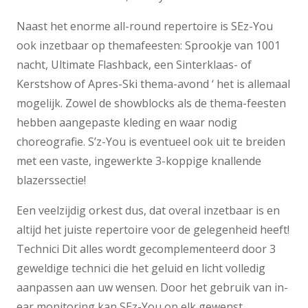
Naast het enorme all-round repertoire is SEz-You
ook inzetbaar op themafeesten: Sprookje van 1001
nacht, Ultimate Flashback, een Sinterklaas- of
Kerstshow of Apres-Ski thema-avond ‘ het is allemaal
mogelijk. Zowel de showblocks als de thema-feesten
hebben aangepaste kleding en waar nodig
choreografie. S’z-You is eventueel ook uit te breiden
met een vaste, ingewerkte 3-koppige knallende
blazerssectie!
Een veelzijdig orkest dus, dat overal inzetbaar is en
altijd het juiste repertoire voor de gelegenheid heeft!
Technici Dit alles wordt gecomplementeerd door 3
geweldige technici die het geluid en licht volledig
aanpassen aan uw wensen. Door het gebruik van in-
ear monitoring kan SEz-You op elk gewenst