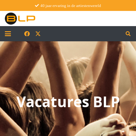
40 jaar ervaring in de artiestenwereld
Vacatures BLP