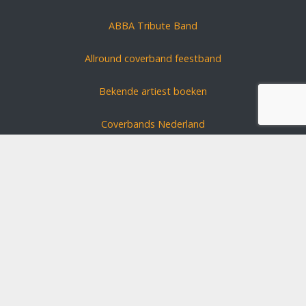
ABBA Tribute Band
Allround coverband feestband
Bekende artiest boeken
Coverbands Nederland
Carnavals zanger boeken
Coverband huren?
Schlagerszangers Duitsland
Bruiloft band boeken
Disclaimer