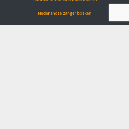
Nederlandse zanger boeken
Feestzanger boeken
Coverband bruiloft
Artiesten boeken
Boekingsbureau voor feesten & partijen
Tribute Band boeken
ABBA Tribute Band
Allround coverband feestband
Bekende artiest boeken