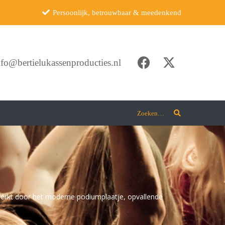
Persoonlijk, betrouwbaar & meedenkend
nfo@bertielukassenproducties.nl
Zoeken…
nmerkt door het moderne podiumplaatje, opvallende