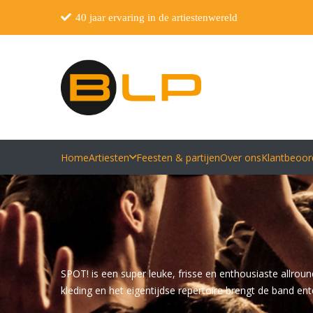
40 jaar ervaring in de artiestenwereld
Home
Artiesten
Feesten & partijen
Over ons
Klantbeoor
SPOT! is een super leuke, frisse en enthousiaste allro
kleding en het eigentijdse repertoire brengt de band en