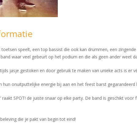
formatie
 toetsen speelt, een top bassist die ook kan drummen, een zingende g
en band waar veel gebeurt op het podium en die als geen ander weet 
jds jasje gestoken en door gebruik te maken van unieke acts is er véé
 hun onuitputtelijke energie bij aan en het feest barst gegarandeerd 
raakt SPOT! de juiste snaar op elke party. De band is geschikt voor fee
beleving die je pakt van begin tot eind!