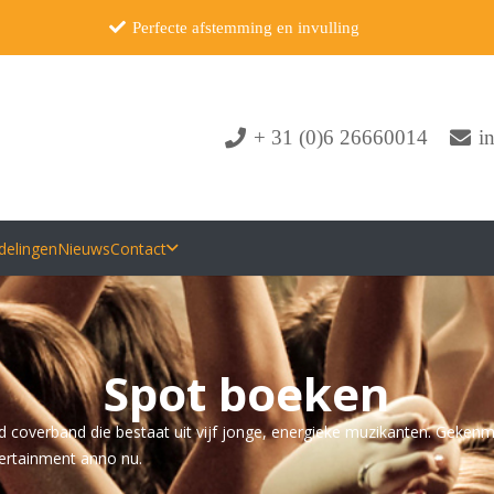
Perfecte afstemming en invulling
+ 31 (0)6 26660014
i
delingen
Nieuws
Contact
Spot boeken
und coverband die bestaat uit vijf jonge, energieke muzikanten. Geke
tertainment anno nu.