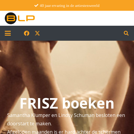
40 jaar ervaring in de artiestenwereld
FRISZ boeken
Samantha Klumper en Lindsy Schuman besloten een
doorstart te maken.
Afgelopen maanden is er hard achter de schermen