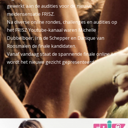
gewerkt aan de audities voor de nieuwe
meidensensatie FRISZ.
Na diverse online rondes, challenges en audities op
het FRISZ Youtube-kanaal waren Michelle
Dubbelboer, Iris de Schepper en Danique van
Roosmalen de finale kandidaten.
Vanaf vandaag staat de spannende finale online en
wordt het nieuwe gezicht gepresenteerd.