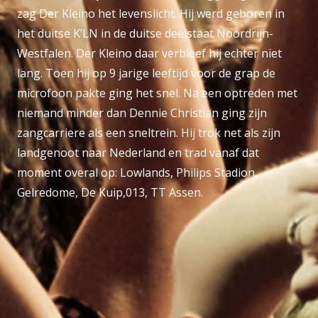
zag Der Kleino het levenslicht. Hij werd geboren in
het duitse K’LN in de duitse deelstaat Noordrijn-
Westfalen. Der Kleino daar verbleef hij echter niet
lang. Toen hij op 9 jarige leeftijd voor de grap de
microfoon pakte ging het snel. Na een optreden met
niemand minder dan Dennie Christian ging zijn
zangcarriere als een sneltrein. Hij trok net als zijn
landgenoot naar Nederland en trad vanaf dat
moment overal op: Lowlands, Philips Stadion,
Gelredome, De Kuip,013, TT Assen.