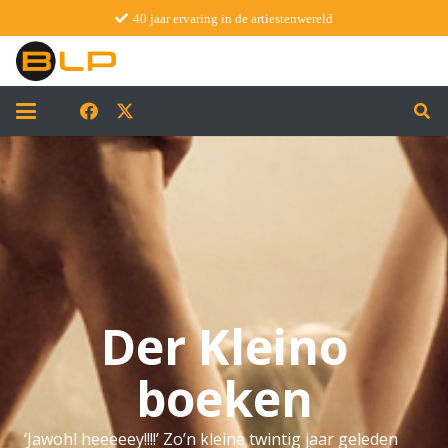
40 jaar ervaring in de artiestenwereld
Der Kleino
boeken
‘Jawohl heeeeey!!!!’ Zo’n kleine twintig jaar geleden