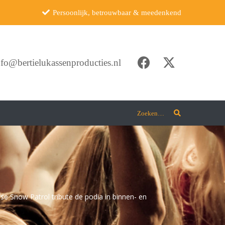
Persoonlijk, betrouwbaar & meedenkend
nfo@bertielukassenproducties.nl
Zoeken…
 Snow Patrol tribute de podia in binnen- en