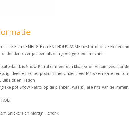
formatie
r met de E van ENERGIE en ENTHOUSIASME bestormt deze Nederlandse
etrol dendert over je heen als een goed geoliede machine.
buitenland, is Snow Petrol er meer dan klaar voor! Al ruim zes jaar d
ipzig, deelden ze het podium met ondermeer Milow en Kane, en tourd
l, Bibelot en Hedon.
gieke pot Snow Patrol op de planken, waarbij alle hits van de immen
TROL!
lem Sniekers en Martijn Hendrix