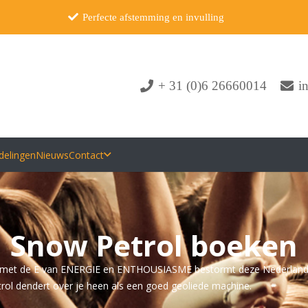
Perfecte afstemming en invulling
+ 31 (0)6 26660014
i
delingen
Nieuws
Contact
Snow Petrol boeken
r met de E van ENERGIE en ENTHOUSIASME bestormt deze Nederlandse
etrol dendert over je heen als een goed geoliede machine.