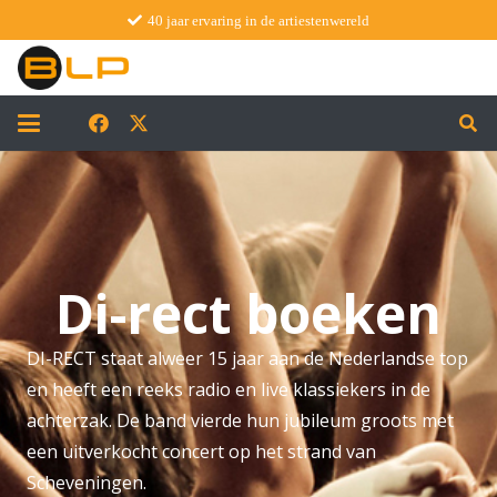
40 jaar ervaring in de artiestenwereld
Di-rect boeken
DI-RECT staat alweer 15 jaar aan de Nederlandse top
en heeft een reeks radio en live klassiekers in de
achterzak. De band vierde hun jubileum groots met
een uitverkocht concert op het strand van
Scheveningen.