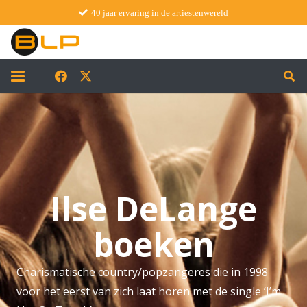
40 jaar ervaring in de artiestenwereld
Ilse DeLange
boeken
Charismatische country/popzangeres die in 1998
voor het eerst van zich laat horen met de single ‘I’m