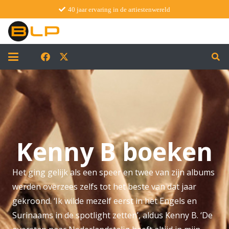
40 jaar ervaring in de artiestenwereld
Kenny B boeken
Het ging gelijk als een speer en twee van zijn albums
werden overzees zelfs tot het beste van dat jaar
gekroond. ‘Ik wilde mezelf eerst in het Engels en
Surinaams in de spotlight zetten’, aldus Kenny B. ‘De