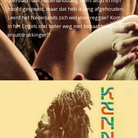
overstap naar Nederlandstalig heeft altijd in mijn
hoofd gespeeld, maar dat heb ik lang afgehouden.
Leent het Nederlands zich wel voor reggae? Kom je
in het Engels niet beter weg met bepaalde woorden
en uitdrukkingen’?