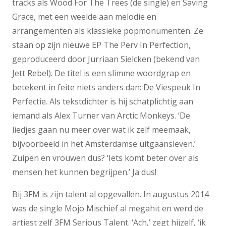
tracks als Wood For The Trees (de single) en Saving
Grace, met een weelde aan melodie en
arrangementen als klassieke popmonumenten. Ze
staan op zijn nieuwe EP The Perv In Perfection,
geproduceerd door Jurriaan Sielcken (bekend van
Jett Rebel). De titel is een slimme woordgrap en
betekent in feite niets anders dan: De Viespeuk In
Perfectie. Als tekstdichter is hij schatplichtig aan
iemand als Alex Turner van Arctic Monkeys. ‘De
liedjes gaan nu meer over wat ik zelf meemaak,
bijvoorbeeld in het Amsterdamse uitgaansleven.’
Zuipen en vrouwen dus? ‘Iets komt beter over als
mensen het kunnen begrijpen.’ Ja dus!
Bij 3FM is zijn talent al opgevallen. In augustus 2014
was de single Mojo Mischief al megahit en werd de
artiest zelf 3FM Serious Talent. ‘Ach,’ zegt hijzelf, ‘ik