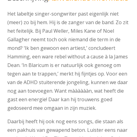
Het labeltje singer-songwriter past eigenlijk niet
(meer) zo bij hem. Hij is de zanger van de band. Zo zit
het feitelijk. Bij Paul Weller, Miles Kane of Noel
Gallagher neemt toch ook niemand die term in de
mond? ‘Ik ben gewoon een artiest,’ concludeert
Hamming, een ware rebel without a cause à la James
Dean. ‘In Blaricum is er natuurlijk ook genoeg om
tegen aan te trappen,’ merkt hij fijntjes op. Voor een
van de ADHD stuiterende jongeling, kunnen we daar
nog aan toevoegen. Want mààààààn, wat heeft die
gast een energie! Daar kan hij trouwens goed
gedoseerd mee omgaan in zijn muziek.
Daarbij heeft hij ook nog eens songs, die staan als
een pakhuis van gewapend beton. Luister eens naar