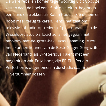
De ware rebellen komen tegenwoordig uit ’t Gooi. Ze
zetten daar de boel eens flink op stelten, beginnen
een band en trekken als Robin Hood er op uit, om er
nòòit meer terug te keren. Tenzij het gaat om
televisie- of radio-optredens of plaatopnames in de
Wisseloord Studio’s. Exact zo is het gegaan met
mooiboy-met-de-grote-bek Lucas Hamming. Je zou
hem kunnen kennen van de Beste Singer-Songwriter
van Nederland, als 3FM Serious Talent met een
megahit op zak. En ja hoor, zijn EP The Perv In
Perfection is opgenomen in die studio daar in de
Hilversummer bossen.