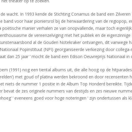
 het theater op te zoeken.
 de wacht. In 1993 kende de Stichting Conamus de band een Zilveren 
 de band voor haar pioniersrol bij de herwaardering van de regiopop, e
na poëtische manier verhalen ze van onopvallende, maar toch eigenlij
 enthousiasme de vereenzelviging met het publiek en de eigenzinnige ri
nstenaarsbond al de Gouden Notekraker ontvangen, dit vanwege ha
 Nationaal Popinstituut (NPI) georganiseerde verkiezing door colleg
aat dan 25 jaar ‘ mocht de band een Edison Oeuvreprijs Nationaal in
 (1991) nog een tiental albums uit, die alle hoog op de hitparades 
2 Werelden’) met goud of platina werden bekroond en door recensenten
et niets de nummer 1 positie in de Album Top Honderd bereikte. Tijd
ilver bevat de zes originele nummers van destijds en zes nieuwe num
 umhoeg’ ‘ eveneens goed voor hoge noteringen ‘ zijn ondertussen als k