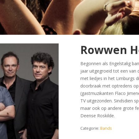
Rowwen H
Begonnen als Engelstalig ban
jaar uitgegroeid tot een van 
met liedjes in het Limburgs d
doorbraak met optredens op
(gastmuzikanten Flaco Jimen
TV uitgezonden. Sindsdien 
maar ook op andere grote fe
Deense Roskilde.
Categorie:
Bands