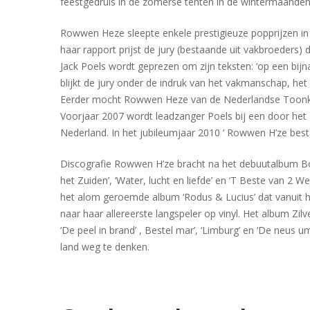
feestgedruis in de zomerse tenten in de wintermaanden
Rowwen Heze sleepte enkele prestigieuze popprijzen in
haar rapport prijst de jury (bestaande uit vakbroeders)
Jack Poels wordt geprezen om zijn teksten: ‘op een bij
blijkt de jury onder de indruk van het vakmanschap, het
Eerder mocht Rowwen Heze van de Nederlandse Toonku
Voorjaar 2007 wordt leadzanger Poels bij een door het
Nederland. In het jubileumjaar 2010 ‘ Rowwen H’ze best
Discografie Rowwen H’ze bracht na het debuutalbum Boem
het Zuiden’, ‘Water, lucht en liefde’ en ‘T Beste van 
het alom geroemde album ‘Rodus & Lucius’ dat vanuit h
naar haar allereerste langspeler op vinyl. Het album Z
‘De peel in brand’ , Bestel mar’, ‘Limburg’ en ‘De neus
land weg te denken.