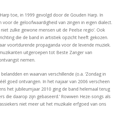
Harp toe, in 1999 gevolgd door de Gouden Harp. In
n voor de geloofwaardigheid van zingen in eigen dialect.
k niet zulke gewone mensen uit de Peelse regio’. Ook
chting die de band in artistiek opzicht heeft gekozen.
ar voortdurende propaganda voor de levende muziek.
a-muzikanten uitgeroepen tot Beste Zanger van
 ontvangst nemen.
belandden en waarvan verschillende (o.a. ‘Zondag in
 héél goed ontvangen. In het najaar van 2006 verscheen
ens het jubileumjaar 2010 ging de band helemaal terug
mers die daarop zijn gebaseerd.’ Rowwen Heze-songs als
lassiekers niet meer uit het muzikale erfgoed van ons