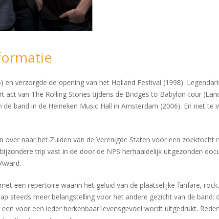
formatie
) en verzorgde de opening van het Holland Festival (1998). Legendar
t act van The Rolling Stones tijdens de Bridges to Babylon-tour (Land
van de band in de Heineken Music Hall in Amsterdam (2006). En niet te 
 over naar het Zuiden van de Verenigde Staten voor een zoektocht n
ijzondere trip vast in de door de NPS herhaaldelijk uitgezonden doc
Award.
 met een repertoire waarin het geluid van de plaatselijke fanfare, 
hap steeds meer belangstelling voor het andere gezicht van de band: d
 een voor een ieder herkenbaar levensgevoel wordt uitgedrukt. Red