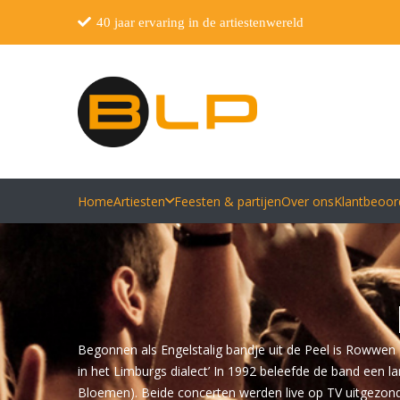
40 jaar ervaring in de artiestenwereld
Home
Artiesten
Feesten & partijen
Over ons
Klantbeoor
Begonnen als Engelstalig bandje uit de Peel is Rowwen H
in het Limburgs dialect’ In 1992 beleefde de band een
Bloemen). Beide concerten werden live op TV uitgezon