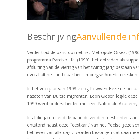
Beschrijving
Aanvullende in
Verder trad de band op met het Metropole Orkest (1996
programma PardisoLife! (1999), het optreden als suppor
afsluiting van de viering van het twintig jarig bestaan 
overal uit het land naar het Limburgse America trekken.
In het voorjaar van 1998 vloog Rowwen Heze de oceaan
nazaten van Duitse migranten. Leon Giesen legde deze b
1999 werd onderscheiden met een Nationale Academy 
In al die jaren deed de band duizenden feesttenten aan
ontstond naast deze ‘feestkant’ van het Peelse gezelsc
het leven van alle dag z’ worden bezongen dat daarmee