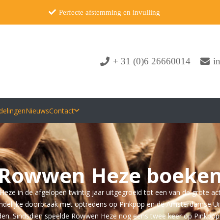
Perfecte afstemming en invulling
+ 31 (0)6 26660014
i
delingen
Nieuws
Contact
Rowwen Heze boeke
eze in de afgelopen twintig jaar uitgegroeid tot een van de grote ac
 landelijke doorbraak met optredens op Pinkpop en de Amsterdamse U
den. Sindsdien speelde Rowwen Heze nog eens twee keer op Pinkpop, 