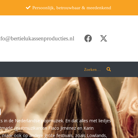
Persoonlijk, betrouwbaar & meedenkend
nfo@bertielukassenproducties.nl
Zoeken…
n
ts in de Nederlandse popmuziek. En dat alles met liedjes
itmarkt (gastmuzikanten Flaco Jimenez en Karin
maar ook op andere grote festivals, zoals Lowlands,