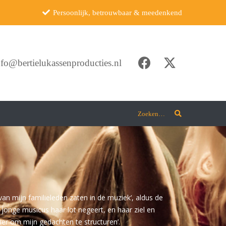
Persoonlijk, betrouwbaar & meedenkend
nfo@bertielukassenproducties.nl
Zoeken…
van mijn familieleden zaten in de muziek’, aldus de
 jonge musicus haar lot negeert, en haar ziel en
nier om mijn gedachten te structuren’.