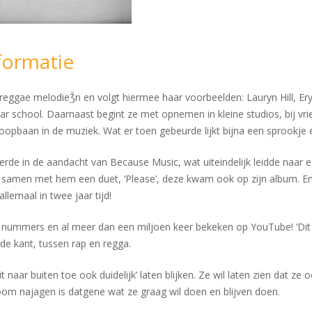
formatie
en reggae melodieǮn en volgt hiermee haar voorbeelden: Lauryn Hill, 
r school. Daarnaast begint ze met opnemen in kleine studios, bij vrie
opbaan in de muziek. Wat er toen gebeurde lijkt bijna een sprookje e
rde in de aandacht van Because Music, wat uiteindelijk leidde naar e
amen met hem een duet, ‘Please’, deze kwam ook op zijn album. En 
llemaal in twee jaar tijd!
e nummers en al meer dan een miljoen keer bekeken op YouTube! ‘Dit n
rde kant, tussen rap en regga.
t naar buiten toe ook duidelijk’ laten blijken. Ze wil laten zien dat z
oom najagen is datgene wat ze graag wil doen en blijven doen.