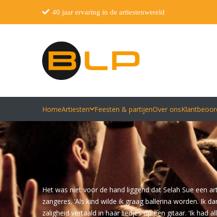
40 jaar ervaring in de artiestenwereld
Home
Artiesten
Feesten & partijen
Over ons
Klantbeoor
Het was niet voor de hand liggend dat Selah Sue een arti
zangeres. ‘Als kind wilde ik graag ballerina worden. Ik 
zaligheid vertaald in haar liedjes op een gitaar. ‘Ik ha