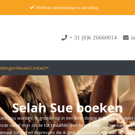
Perfecte afstemming en invulling
+ 31 (0)6 26660014
i
delingen
Nieuws
Contact
Selah Sue boeken
est zou worden. ‘Ik groeide op in een klein dorpje in België, en geen 
dansde vanaf mijn zesde tot twaalfde’. Het begint allemaal wanneer een
d allemaal zorgen en depressies die ik ging opschrijven, het was een ma