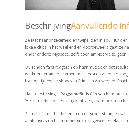
Beschrijving
Aanvullende in
Ze laat haar onzekerheid en twijfel zien in soul, funk 
lokale clubs in het weekend en doordeweeks gaat ze naa
onder andere: Myspace, zelfs toen ambieerde ze geen lo
Duizenden fans reageren op haar muziek en dat resultee
werkt onder andere samen met Cee-Lo Green. Ze zong s
trad op tijdens de show van Prince in Antwerpen. En dit a
Haar eerste single ‘Raggamuffin’ is één van haar oudst
‘Het laat mijn soul en zang kant zien, maar ook mijn ha
Selah blijft met beide benen op de grond staan, en wil di
aanhangers op het internet groot is geworden. Haar dr