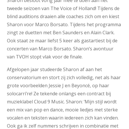
Sharon besloot vorig jaar mee te doen aan het
tweede seizoen van The Voice of Holland! Tijdens de
blind auditions draaien alle coaches zich om en kiest
Sharon voor Marco Borsato. Tijdens het programma
zingt ze duetten met Ben Saunders en Alain Clark.
Ook staat ze maar liefst 5 keer als gastartiest bij de
concerten van Marco Borsato. Sharon’s avontuur
van TVOH stopt vlak voor de finale.
Afgelopen jaar studeerde Sharon af aan het
conservatorium en stort zij zich volledig, net als haar
grote voorbeelden Jessie J en Beyoncé, op haar
solocarri’re! Ze tekende onlangs een contract bij
muzieklabel Cloud 9 Music. Sharon: ‘Mijn stijl wordt
een mix van pop en dance, mooie liedjes met sterke
vocalen en teksten waarin iedereen zich kan vinden.
Ook ga ik zelf nummers schrijven in combinatie met