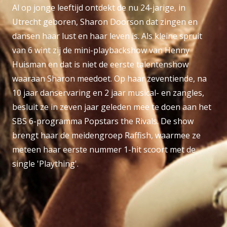
Al op jonge leeftijd ontdekt de nu 24-jarige, in
Utrecht geboren, Sharon Doorson dat zingen en
dansen haar lust en haar leven is. Als kleine spruit
van 6 wint zij de mini-playbackshow van Henny
Huisman en dat is niet de eerste talentenshow
waaraan Sharon meedoet. Op haar zeventiende, na
10 jaar danservaring en 2 jaar musical- en zangles,
besluit ze in zeven jaar geleden mee te doen aan het
SBS 6-programma Popstars the Rivals. De show
brengt haar de meidengroep Raffish, waarmee ze
meteen haar eerste nummer 1-hit scoort met de
single 'Plaything'.