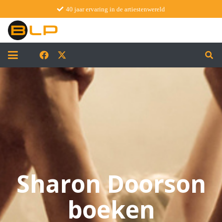
40 jaar ervaring in de artiestenwereld
Sharon Doorson
boeken