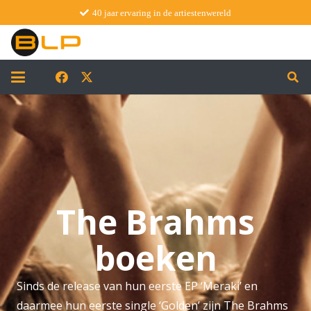
40 jaar ervaring in de artiestenwereld
The Brahms
boeken
Sinds de release van hun eerste EP ‘Meraki’ en
daarmee hun eerste single ‘Golden’ zijn The Brahms