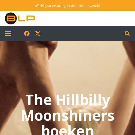
40 jaar ervaring in de artiestenwereld
The Hillbilly
Moonshiners
boeken