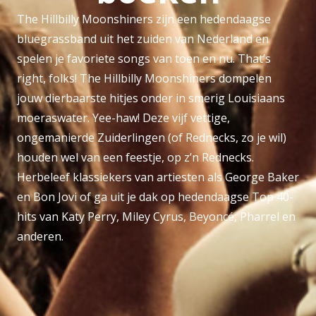
The Hillbilly Moonshiners zijn een hedendaagse
bluegrassband uit het zuiden van Nederland en
spelen je favoriete songs van toen en nu. That’s
right, folks! The Hillbilly Moonshiners dompelen
jouw dierbaarste hitjes onder in smerig Louisiaans
moeraswater. Yee-haw! Deze vijf vettige,
ongemanierde Zuiderlingen (of Rednecks, zo je wil)
houden wel van een feestje, op z’n Rednecks.
Herbeleef klassiekers van artiesten als George Baker
en Bon Jovi of ga uit je dak op hedendaagse Top 40-
hits van Katy Perry, Miley Cyrus, Beyoncé, Pharrel en
anderen.