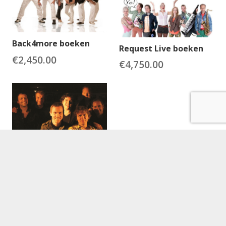
Back4more boeken
Request Live boeken
€
2,450.00
€
4,750.00
Los Nederpopcovers
boeken
€
1,500.00