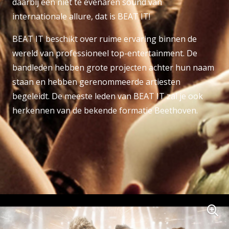
daarbij een niet te evenaren sound van
internationale allure, dat is BEAT IT!
BEAT IT beschikt over ruime ervaring binnen de
wereld van professioneel top-entertainment. De
bandleden hebben grote projecten achter hun naam
staan en hebben gerenommeerde artiesten
begeleidt. De meeste leden van BEAT IT zal je ook
herkennen van de bekende formatie Beethoven.