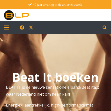
40 jaar ervaring in de artiestenwereld
Beat It boeken
BEAT IT is de nieuwe sensationele band/Beat itact
waar Nederland niet om heen kan!
Energiek, aantrekkelijk, high-performance met