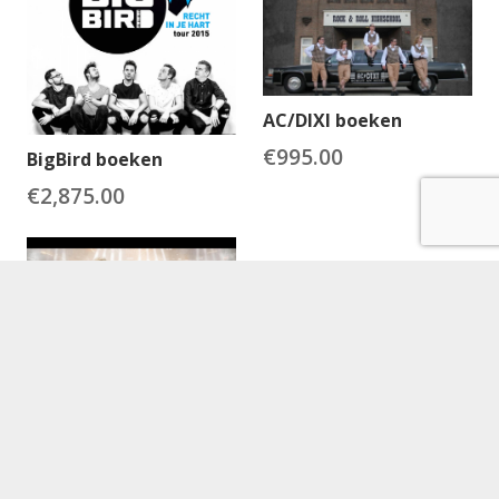
AC/DIXI boeken
€
995.00
BigBird boeken
€
2,875.00
Beat It boeken
€
3,995.00