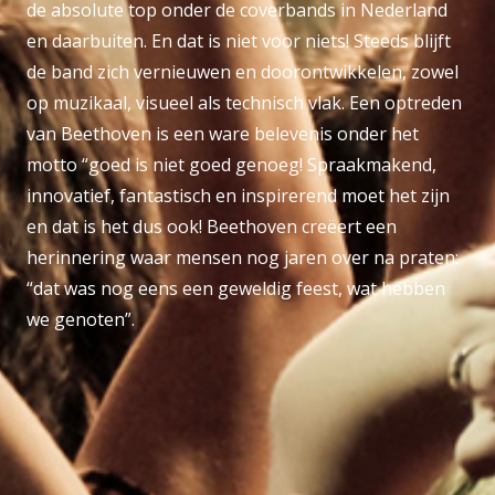
de absolute top onder de coverbands in Nederland
en daarbuiten. En dat is niet voor niets! Steeds blijft
de band zich vernieuwen en doorontwikkelen, zowel
op muzikaal, visueel als technisch vlak. Een optreden
van Beethoven is een ware belevenis onder het
motto “goed is niet goed genoeg! Spraakmakend,
innovatief, fantastisch en inspirerend moet het zijn
en dat is het dus ook! Beethoven creëert een
herinnering waar mensen nog jaren over na praten:
“dat was nog eens een geweldig feest, wat hebben
we genoten”.