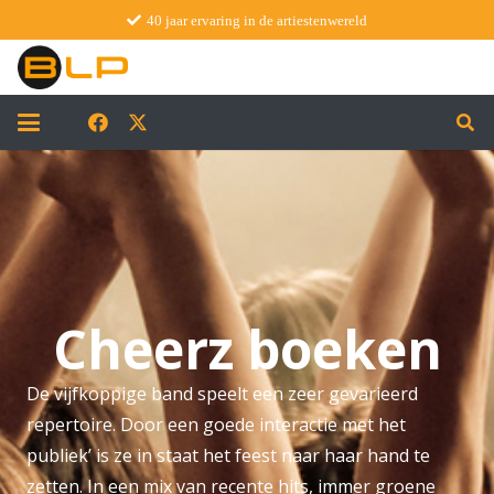
40 jaar ervaring in de artiestenwereld
Cheerz boeken
De vijfkoppige band speelt een zeer gevarieerd
repertoire. Door een goede interactie met het
publiek’ is ze in staat het feest naar haar hand te
zetten. In een mix van recente hits, immer groene