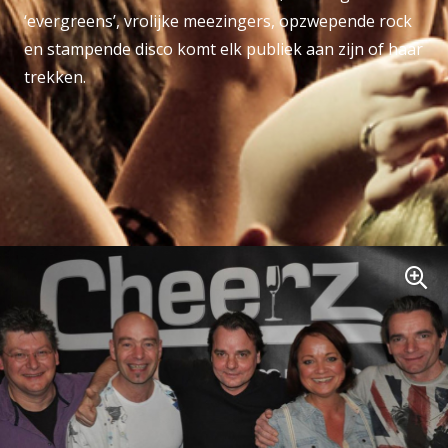
‘evergreens’, vrolijke meezingers, opzwepende rock
en stampende disco komt elk publiek aan zijn of haar
trekken.