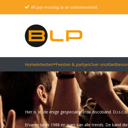
40 jaar ervaring in de artiestenwereld
Home
Artiesten
Feesten & partijen
Over ons
Klantbeoor
Hier is ‘ie, de enige gespecialiseerde discoband. D.i.s.c.o.
Ervaren sinds 1988 en wars van alle trends. De band di