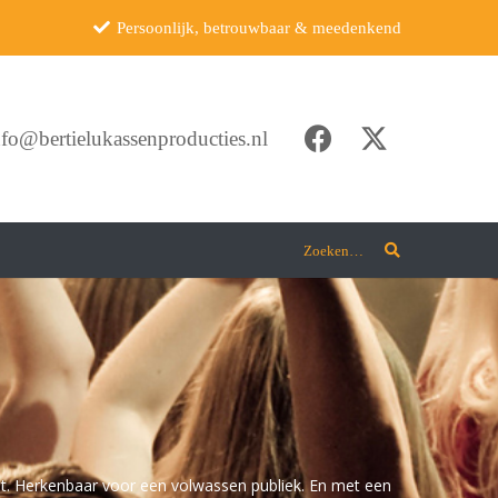
Persoonlijk, betrouwbaar & meedenkend
nfo@bertielukassenproducties.nl
Zoeken…
zet. Herkenbaar voor een volwassen publiek. En met een