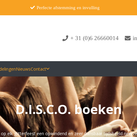
Perfecte afstemming en invulling
+ 31 (0)6 26660014
i
delingen
Nieuws
Contact
D.I.S.C.O. boeken
e op elk glitterfeest een opwindend en zeer dansbaar tijdsbeeld neer