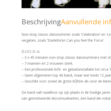
Beschrijving
Aanvullende in
Non-stop classic dansnummer zoals ‘Celebration’ en ‘Le 
vergeten, zoals ‘Starlette’en Can you feel the Force’.
D.I.S.C.O. is:
– 3 x 45 minuten non-stop classic dansnummers met stri
– 7 mannen en 2 vrouwen sterk.
– Een professionele licht- en geluidsinstallatie tot circa
– Geen afgemeten top 40-band, maar wel reeds 12 jaar t
– Geschikt voor zowel de grote bǬhne als voor de klein
De band valt naadloos op zijn plaats in de huidige jaren 
van gemotiveerde discomuzikanten, een band die voluit g