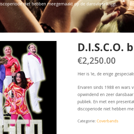
 discoperiode niet hebben meegemaakt op de dansvloer krijgt.
D.I.S.C.O.
€
2,250.00
Hier is ‘ie, de enige gespecial
Ervaren sinds 1988 en wars va
opwindend en zeer dansbaar 
publiek. En met een presentat
discoperiode niet hebben me
Categorie:
Coverbands