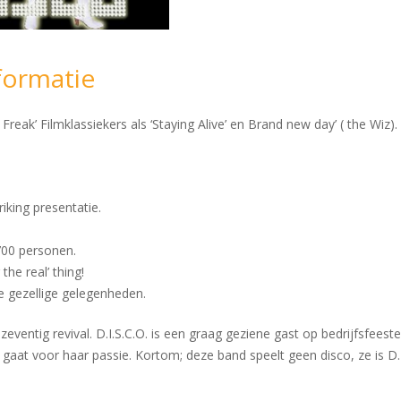
formatie
Freak’ Filmklassiekers als ‘Staying Alive’ en Brand new day’ ( the Wiz
king presentatie.
 700 personen.
he real’ thing!
e gezellige gelegenheden.
zeventig revival. D.I.S.C.O. is een graag geziene gast op bedrijfsfeest
aat voor haar passie. Kortom; deze band speelt geen disco, ze is D.I