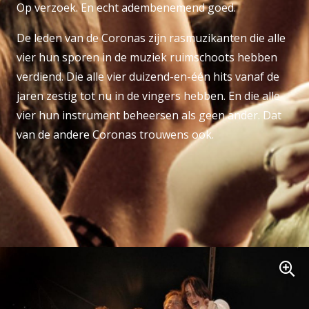
Op verzoek. En echt adembenemend goed.
De leden van de Coronas zijn rasmuzikanten die alle
vier hun sporen in de muziek ruimschoots hebben
verdiend. Die alle vier duizend-en-één hits vanaf de
jaren zestig tot nu in de vingers hebben. En die alle
vier hun instrument beheersen als geen ander. Dat
van de andere Coronas trouwens ook.