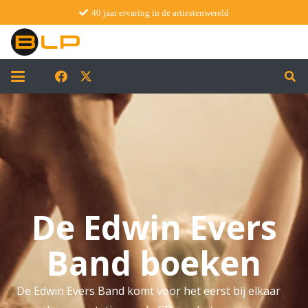
40 jaar ervaring in de artiestenwereld
De Edwin Evers
Band boeken
De Edwin Evers Band komt voor het eerst bij elkaar