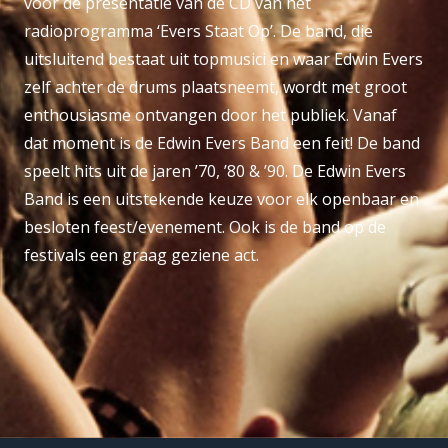
voor de presentatie van de CD van het
radioprogramma ‘Evers Staat Op’. De band, die
uitsluitend bestaat uit topmusici en waar Edwin Evers
zelf achter de drums plaatsneemt, wordt met groot
enthousiasme ontvangen door het publiek. Vanaf
dat moment is de Edwin Evers Band een feit! De band
speelt hits uit de jaren ’70, ’80 & ’90. De Edwin Evers
Band is een uitstekende keuze voor elk openbaar en
besloten feest/evenement. Ook is de band op de
festivals een graag geziene act.