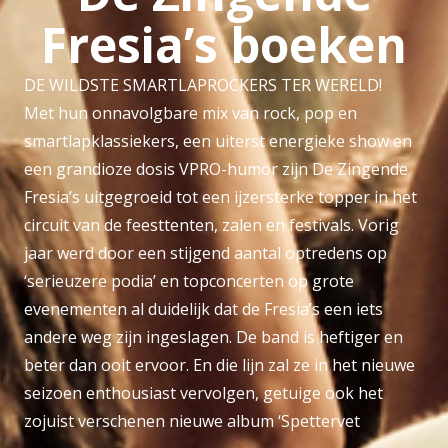
Fresia’s boeken
DE WILDSTE SMARTLAPROCKERS TER WERELD!
Met hun onnavolgbare mix van rock, pop en
smartlapklassiekers, een uiterst energieke show en
een grandioze dosis VPRO-humor zijn De Zingende
Fresia’s uitgegroeid tot een ijzersterke topper in het
circuit van de feesttenten, zalen en festivals. Vorig
jaar werd door een stijgend aantal optredens op
‘serieuzere podia’ en topconcerten op grote
evenementen al duidelijk dat de Fresia’s een iets
andere weg zijn ingeslagen. De band is heftiger en
beter dan ooit ervoor. En die lijn zal ze in het nieuwe
seizoen enthousiast vervolgen, getuige ook het
zojuist verschenen nieuwe album ‘Spettervet