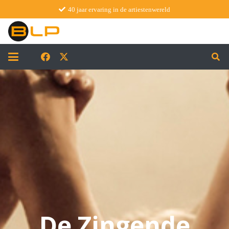
40 jaar ervaring in de artiestenwereld
De Zingende