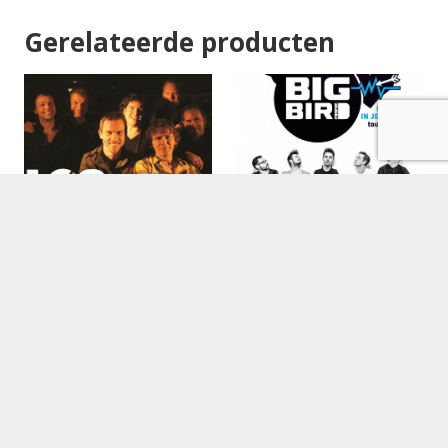
Gerelateerde producten
Los Nederpopcovers
BigBird boeken
boeken
€
2,875.00
€
1,500.00