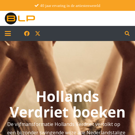
40 jaar ervaring in de artiestenwereld
Hollands
Verdriet boeken
De vijfmansformatie Hollands Verdriet vertolkt op
een bijzonder swingende wijze alle Nederlandstalige