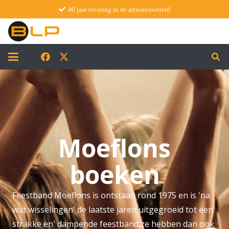
40 jaar ervaring in de artiestenwereld
Moeflons
boeken
Feestband Moeflons is ontstaan rond 1975 en is 'na
wat wisselingen' de laatste jaren uitgegroeid tot een'
strakke en' dampende feestband,ze hebben dan ook