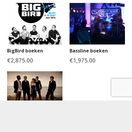
BigBird boeken
Bassline boeken
€
2,875.00
€
1,975.00
D-sign boeken
€
1,595.00