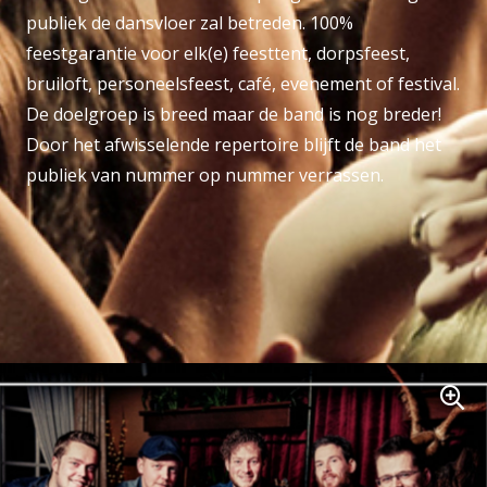
publiek de dansvloer zal betreden. 100%
feestgarantie voor elk(e) feesttent, dorpsfeest,
bruiloft, personeelsfeest, café, evenement of festival.
De doelgroep is breed maar de band is nog breder!
Door het afwisselende repertoire blijft de band het
publiek van nummer op nummer verrassen.