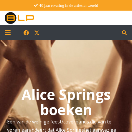
40 jaar ervaring in de artiestenwereld
Alice Springs
boeken
Eén van de weinige feest/coverbands die van te
voren garandeert dat Alice Springshet aanwezige