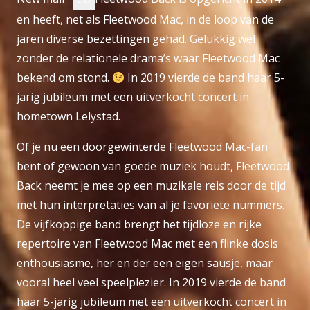
en heeft, net als Fleetwood Mac, in de loop van de
jaren diverse bezettingen gehad. Gelukkig wel
zonder de relationele drama’s waar Fleetwood Mac
bekend om stond.
In 2019 vierde de band haar 5-
jarig jubileum met een uitverkocht concert in
hometown Lelystad.
Of je nu een doorgewinterde Fleetwood Mac-fan
bent of gewoon van goede muziek houdt, Fleetwood
Back neemt je mee op een muzikale reis door de tijd
met hun interpretaties van al je favoriete nummers.
De vijfkoppige band brengt het tijdloze en rijke
repertoire van Fleetwood Mac met een flinke dosis
enthousiasme, her en der een eigen sausje, maar
vooral heel veel speelplezier. In 2019 vierde de band
haar 5-jarig jubileum met een uitverkocht concert in