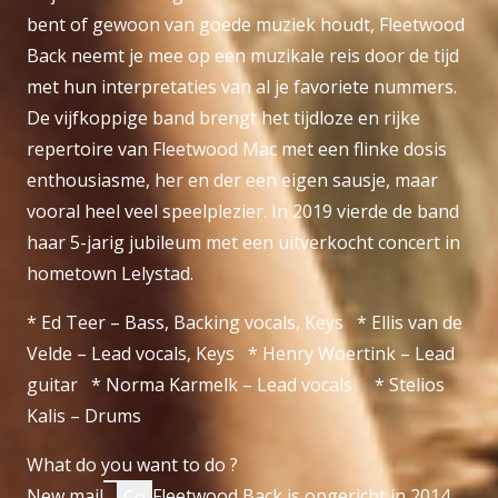
bent of gewoon van goede muziek houdt, Fleetwood
Back neemt je mee op een muzikale reis door de tijd
met hun interpretaties van al je favoriete nummers.
De vijfkoppige band brengt het tijdloze en rijke
repertoire van Fleetwood Mac met een flinke dosis
enthousiasme, her en der een eigen sausje, maar
vooral heel veel speelplezier. In 2019 vierde de band
haar 5-jarig jubileum met een uitverkocht concert in
hometown Lelystad.
* Ed Teer – Bass, Backing vocals, Keys * Ellis van de
Velde – Lead vocals, Keys * Henry Woertink – Lead
guitar * Norma Karmelk – Lead vocals * Stelios
Kalis – Drums
What do you want to do ?
New mail
Fleetwood Back is opgericht in 2014
Co