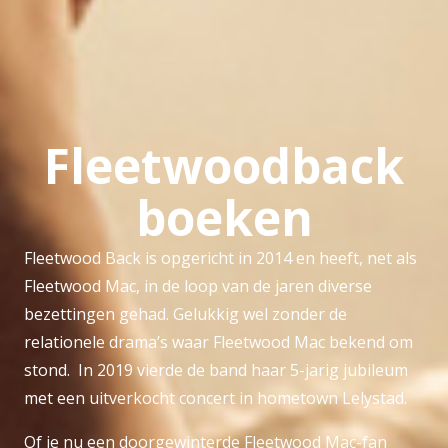
Fleetwoodback
boeken
Fleetwood Back is opgericht in 2014 en heeft, net als
Fleetwood Mac, in de loop van de jaren diverse
bezettingen gehad. Gelukkig wel zonder de
relationele drama’s waar Fleetwood Mac bekend om
stond. In 2019 vierde de band haar 5-jarig jubileum
met een uitverkocht concert in hometown Lelystad.
Of je nu een doorgewinterde Fleetwood Mac-fan