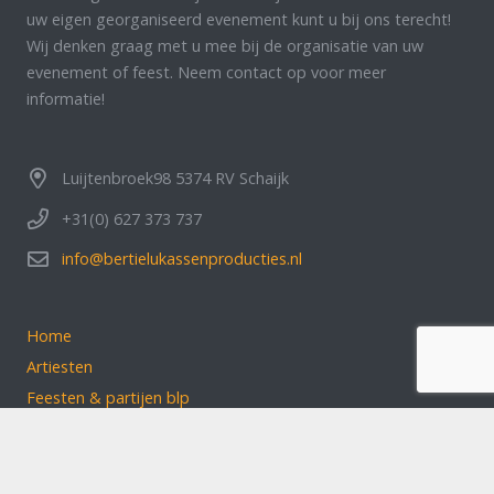
uw eigen georganiseerd evenement kunt u bij ons terecht!
Wij denken graag met u mee bij de organisatie van uw
evenement of feest. Neem contact op voor meer
informatie!
Luijtenbroek98 5374 RV Schaijk
+31(0) 627 373 737
info@bertielukassenproducties.nl
Home
Artiesten
Feesten & partijen blp
Over ons
Klantbeoordelingen
Contact