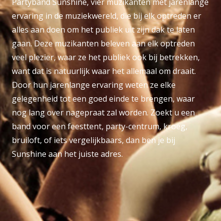
Partyband Sunshine, vier muzikanten met jarenlange
ervaring in de muziekwereld, die bij elk optreden er
alles aan doen om het publiek uit zijn dak te laten
gaan. Deze muzikanten beleven aan elk optreden
veel plezier, waar ze het publiek ook bij betrekken,
want dat is natuurlijk waar het allemaal om draait.
Door hun jarenlange ervaring weten ze elke
gelegenheid tot een goed einde te brengen, waar
nog lang over nagepraat zal worden. Zoekt u een
band voor een feesttent, party-centrum, kroeg,
bruiloft, of iets vergelijkbaars, dan ben je bij
Sunshine aan het juiste adres.