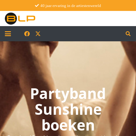
40 jaar ervaring in de artiestenwereld
Partyband
Sunshine
boeken