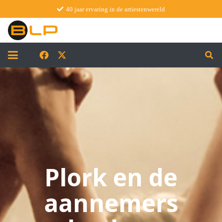
40 jaar ervaring in de artiestenwereld
Plork en de
aannemers