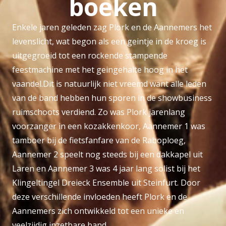
boeken
Enkele jaren geleden zag Plork en de Aannemers het
levenslicht, wat begon als een geintje in de kroeg is
uitgegroeid tot een rockende stampende
feestmachine met het geingehalte hoog in het
vaandel.Dit is natuurlijk niet vreemd want alle leden
van de band hebben hun sporen in de showbusiness
ruimschoots verdiend. Zo was Plork jarenlang
voorzanger in een kozakkenkoor, Aannemer 1 was
tamboer bij de fietsfanfare van de Raboploeg,
Aannemer 2 speelt nog steeds bij een dakkapel uit
Laren en Aannemer 3 was 4 jaar lang solist bij het
Klingeltingel Dreieck Ensemble uit Steinfurt. Door
deze verschillende invloeden heeft Plork en de
Aannemers zich ontwikkeld tot een unieke en
veelzijdig inzetbare band.