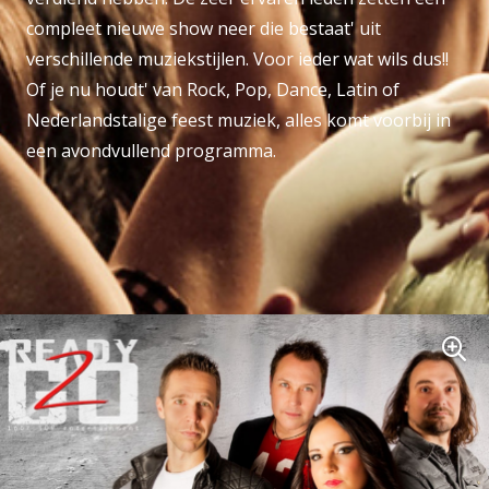
compleet nieuwe show neer die bestaat' uit
verschillende muziekstijlen. Voor ieder wat wils dus!!
Of je nu houdt' van Rock, Pop, Dance, Latin of
Nederlandstalige feest muziek, alles komt voorbij in
een avondvullend programma.