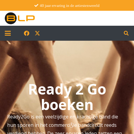
40 jaar ervaring in de artiestenwereld
Ready 2 Go
boeken
Ready2Go is een veelzijdige en krachtige band die
hun sporen in het commerciǮle bandcircuit reeds
verdiend hebben. De zeer ervaren leden zetten een