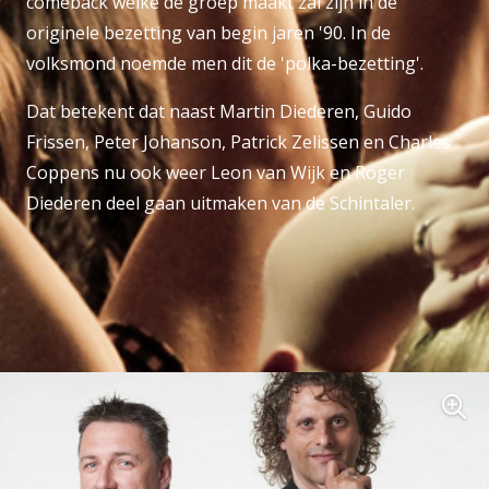
comeback welke de groep maakt zal zijn in de
originele bezetting van begin jaren '90. In de
volksmond noemde men dit de 'polka-bezetting'.
Dat betekent dat naast Martin Diederen, Guido
Frissen, Peter Johanson, Patrick Zelissen en Charles
Coppens nu ook weer Leon van Wijk en Roger
Diederen deel gaan uitmaken van de Schintaler.