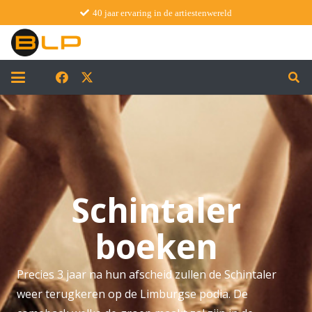
40 jaar ervaring in de artiestenwereld
Schintaler
boeken
Precies 3 jaar na hun afscheid zullen de Schintaler
weer terugkeren op de Limburgse podia. De