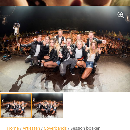
Home
/
Artiesten
/
Coverbands
/ Session boeken