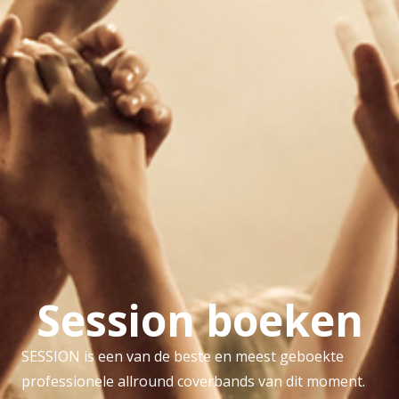
Session boeken
SESSION is een van de beste en meest geboekte
professionele allround coverbands van dit moment.