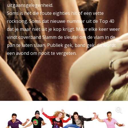
uitgaansgelegenheid.
Soms is het die foute eighties hit of een vette
rocksong. Soms dat nieuwe nummer uit de Top 40
dat je maar niet uit je kop krijgt. Maar elke keer weer
vindt coverband Slamm de sleutel om de vlam in de
pan te laten slaan. Publiek gek, band gek: dit wordt
een avond om nooit te vergeten.