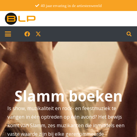
40 jaar ervaring in de artiestenwereld
Slamm boeken
Is show, muzikaliteit en rock- en feestmuziek te
vangen in één optreden op één avond? Het bewijs
komt van Slamm, zes muzikanten die inmiddels een
vaste waarde zijn bij elke gerenommeerde