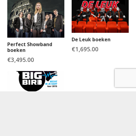
De Leuk boeken
Perfect Showband
€
1,695.00
boeken
€
3,495.00
BigBird boeken
€
2,875.00