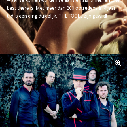
best there is' Met meer dan 200 optredens in 4 jaar
tijd is een ding duidelijk, THE FOOLS zijn gewild!