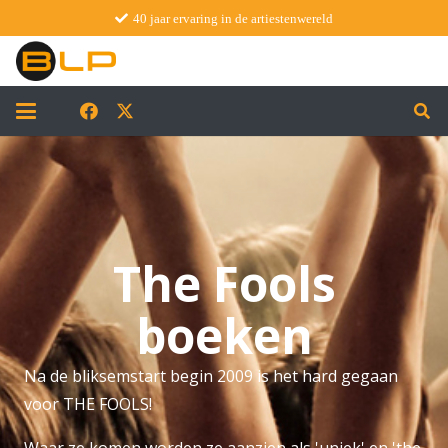
40 jaar ervaring in de artiestenwereld
The Fools
boeken
Na de bliksemstart begin 2009 is het hard gegaan
voor THE FOOLS!
Waar ze komen worden ze aanzien als 'uniek' en 'the