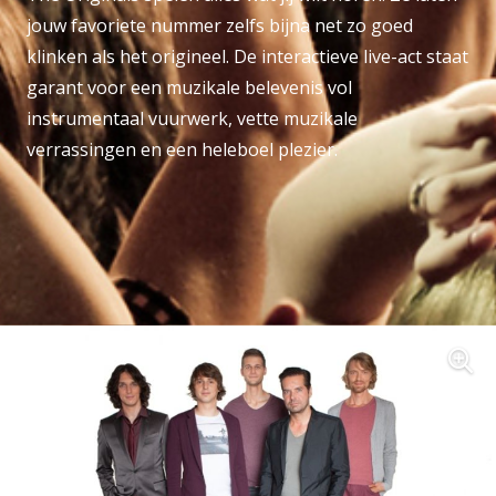
jouw favoriete nummer zelfs bijna net zo goed
klinken als het origineel. De interactieve live-act staat
garant voor een muzikale belevenis vol
instrumentaal vuurwerk, vette muzikale
verrassingen en een heleboel plezier.