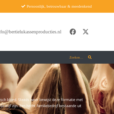
Persoonlijk, betrouwbaar & meedenkend
nfo@bertielukassenproducties.nl
Zoeken…
sch bloed. Steeds weer bewijst deze formatie met
edrijf zijn. Een hecht familiebedrijf bestaande uit