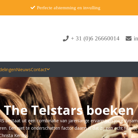
Perfecte afstemming en invulling
+ 31 (0)6 26660014
i
delingen
Nieuws
Contact
The Telstars boeken
 bestaat uit een combinatie van jarenlange ervaring en jong dynami
. Een niet te onderschatten factor daarin is dat zij een echt familie b
hrista Kerdijk.