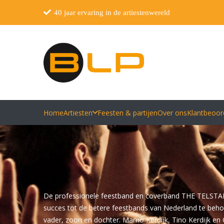
40 jaar ervaring in de artiestenwereld
Home
Artiesten
Feesten & partijen
Over ons
Klantbeoor
De professionele feestband en coverband THE TELSTARS
succes tot de betere feestbands van Nederland te behoren
vader, zoon en dochter. Marno Kerdijk, Tino Kerdijk en C