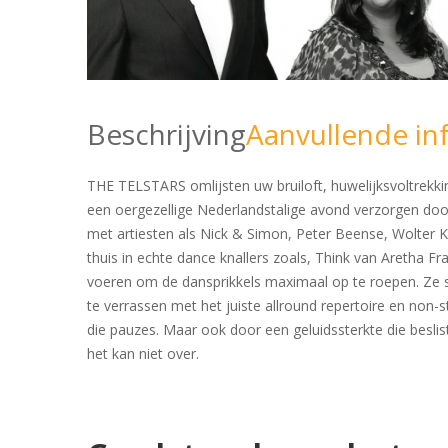
Beschrijving
Aanvullende in
THE TELSTARS omlijsten uw bruiloft, huwelijksvoltrekking
een oergezellige Nederlandstalige avond verzorgen door
met artiesten als Nick & Simon, Peter Beense, Wolter Kr
thuis in echte dance knallers zoals, Think van Aretha 
voeren om de dansprikkels maximaal op te roepen. Ze st
te verrassen met het juiste allround repertoire en no
die pauzes. Maar ook door een geluidssterkte die besli
het kan niet over.