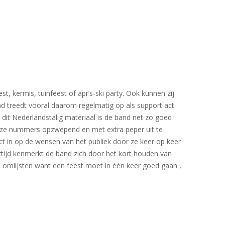
t, kermis, tuinfeest of apr’s-ski party. Ook kunnen zij
nd treedt vooral daarom regelmatig op als support act
 dit Nederlandstalig materiaal is de band net zo goed
t deze nummers opzwepend en met extra peper uit te
ct in op de wensen van het publiek door ze keer op keer
rtijd kenmerkt de band zich door het kort houden van
n omlijsten want een feest moet in één keer goed gaan ,