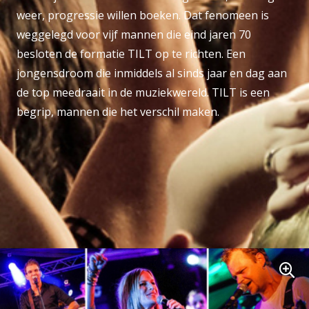
weer, progressie willen boeken. Dat fenomeen is
weggelegd voor vijf mannen die eind jaren 70
besloten de formatie TILT op te richten. Een
jongensdroom die inmiddels al sinds jaar en dag aan
de top meedraait in de muziekwereld. TILT is een
begrip, mannen die het verschil maken.