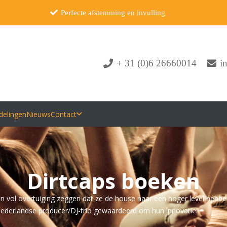
Perfecte afstemming en invulling
+ 31 (0)6 26660014
i
delingen
Nieuws
Contact
Dirtcaps boeken
 vol overtuiging zeggen dat ze de house naar een hoger level hebben 
Nederlandse producer/DJ-trio gewaardeerd om hun innovatie.