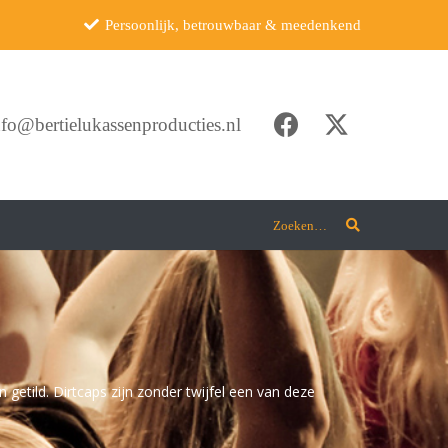
Persoonlijk, betrouwbaar & meedenkend
nfo@bertielukassenproducties.nl
Zoeken…
getild. Dirtcaps zijn zonder twijfel een van deze