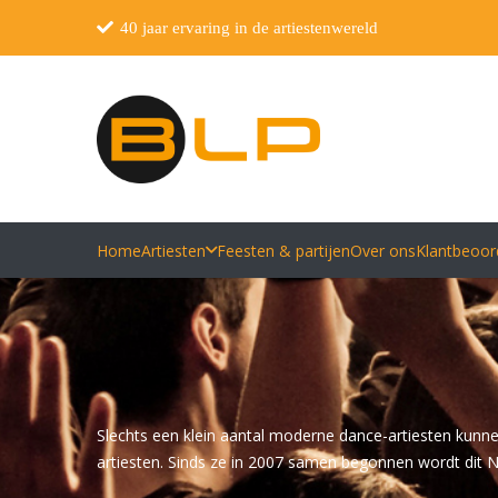
40 jaar ervaring in de artiestenwereld
Home
Artiesten
Feesten & partijen
Over ons
Klantbeoor
Slechts een klein aantal moderne dance-artiesten kunnen
artiesten. Sinds ze in 2007 samen begonnen wordt dit 