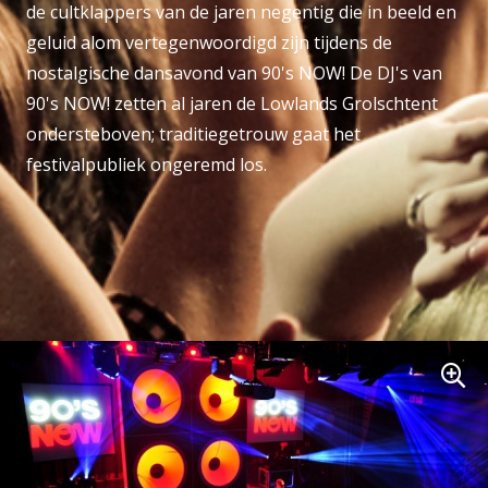
de cultklappers van de jaren negentig die in beeld en
geluid alom vertegenwoordigd zijn tijdens de
nostalgische dansavond van 90's NOW! De DJ's van
90's NOW! zetten al jaren de Lowlands Grolschtent
ondersteboven; traditiegetrouw gaat het
festivalpubliek ongeremd los.