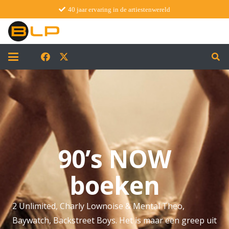
40 jaar ervaring in de artiestenwereld
90’s NOW
boeken
2 Unlimited, Charly Lownoise & Mental Theo,
Baywatch, Backstreet Boys. Het is maar een greep uit