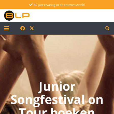
40 jaar ervaring in de artiestenwereld
Junior
Songfestival on
Tour boeken