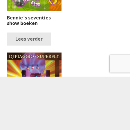
Bennie`s seventies
show boeken
Lees verder
Crazy DJ Team on Tour
boeken
€
995.00