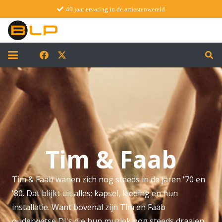
40 jaar ervaring in de artiestenwereld
Tim & Faab
Tim & Faab wanen zich nog steeds in de jaren '70 en
'80. Dat blijkt uit alles: kapsel, kleding en hun
installatie. Want bovenal zijn Tim en Faab
ouderwetse DJ's die hun muziek nog steeds draaien