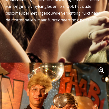
van originele vinylsingles en lp's. Ook het oude
discomeubel met ingebouwde verlichting ruikt naar
de mottenballen..maar functioneert nog perfect!