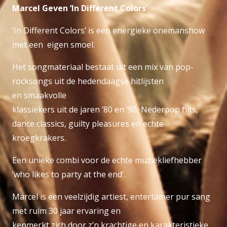
Marcel Geven ‘In Different Colors’
‘In Different Colors’ is een energieke onemanshow
met een eigen smoel.
Het songmateriaal bestaat uit een mix van pop-
rocksongs uit de hedendaagse hitlijsten
en smaakvolle
klassiekers uit de jaren ’80 en ‘90, Nederpop hits,
dance classics, guilty pleasures en echte
kroegkrakers.
Een unieke combi voor de echte muziekliefhebber
‘who likes to party at the end’.
Marcel is een veelzijdig artiest, entertainer pur sang
met ruim 30 jaar ervaring en
kenmerkt zich door z’n krachtige en karakteristieke