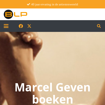
40 jaar ervaring in de artiestenwereld
Marcel Geven
boeken