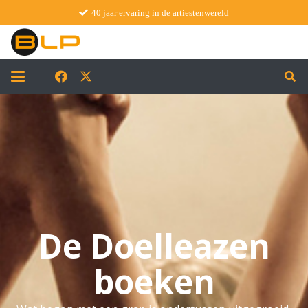
40 jaar ervaring in de artiestenwereld
De Doelleazen
boeken