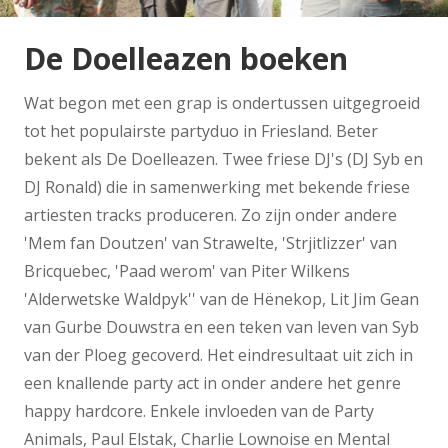
De Doelleazen boeken
Wat begon met een grap is ondertussen uitgegroeid
tot het populairste partyduo in Friesland. Beter
bekent als De Doelleazen. Twee friese DJ's (DJ Syb en
DJ Ronald) die in samenwerking met bekende friese
artiesten tracks produceren. Zo zijn onder andere
'Mem fan Doutzen' van Strawelte, 'Strjitlizzer' van
Bricquebec, 'Paad werom' van Piter Wilkens
'Alderwetske Waldpyk'' van de H
ë
nekop, Lit Jim Gean
van Gurbe Douwstra en een teken van leven van Syb
van der Ploeg gecoverd. Het eindresultaat uit zich in
een knallende party act in onder andere het genre
happy hardcore. Enkele invloeden van de Party
Animals, Paul Elstak, Charlie Lownoise en Mental