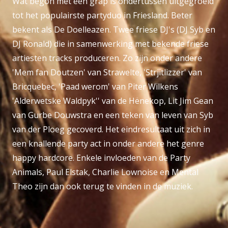
Wat begon met een grap is ondertussen uitgegroeid
tot het populairste partyduo in Friesland. Beter
bekent als De Doelleazen. Twee friese DJ's (DJ Syb en
DJ Ronald) die in samenwerking met bekende friese
artiesten tracks produceren. Zo zijn onder andere
'Mem fan Doutzen' van Strawelte, 'Strjitlizzer' van
Bricquebec, 'Paad werom' van Piter Wilkens
'Alderwetske Waldpyk'' van de H
ë
nekop, Lit Jim Gean
van Gurbe Douwstra en een teken van leven van Syb
van der Ploeg gecoverd. Het eindresultaat uit zich in
een knallende party act in onder andere het genre
happy hardcore. Enkele invloeden van de Party
Animals, Paul Elstak, Charlie Lownoise en Mental
Theo zijn dan ook terug te vinden in de muziek.