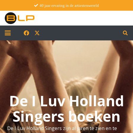
40 jaar ervaring in de artiestenwereld
De I Luv Holland
Singers boeken
De I Luv Holland Singers zijn al jaren te zien en te