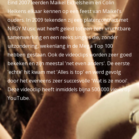
Eind 2007 leerden Maikel Eichelsheim en Colin
Heikens elkaar kennen op een feest van Maikel's
ouders. In 2009 tekenden zij een platencontract met
NRGY Music wat heeft geleid tot een zeer vruchtbare
samenwerking en een reeks singles die, zonder
uitzondering, wekenlang in de Mega Top 100
hebben gestaan. Ook de videoclips worden zeer goed
bekeken en zijn meestal 'net even anders'. De eerste
'echte' hit kwam met 'Alles is top' en werd gevolg
door het eveneens zeer succesvolle 'Wat is ze mooi'.
Deze videoclip heeft inmiddels bijna 500.000 views op
YouTube.