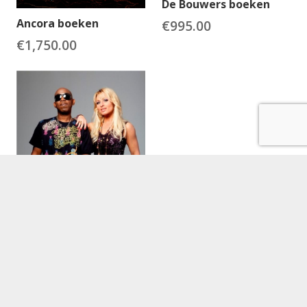
De Bouwers boeken
Ancora boeken
€
995.00
€
1,750.00
2 Brothers on the 4th
floor boeken