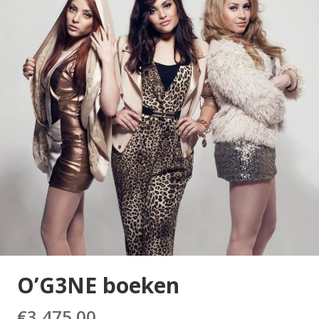
O’G3NE boeken
€
3,475.00