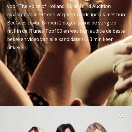
voor The Voice of Holland. Bij de Blind Audition
maakten zij direct een verpletterende indruk met hun
BeeGees cover. Binnen 2 dagen stond de song op
nr.1 in de iTunes Top100 en was hun auditie de beste
bekeken video van alle kandidaten (2,3 mln keer
bekeken).