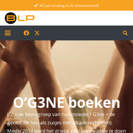
40 jaar ervaring in de artiestenwereld
O’G3NE boeken
(O' = de bloedgroep van hun moeder / G3ne = de
genen die hen als zusjes met elkaar verbinden)
Medio 2014 werd het drietal gevraagd auditie te doen