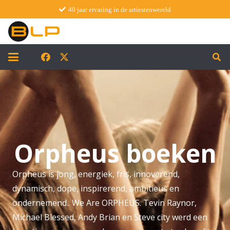
40 jaar ervaring in de artiestenwereld
Orpheus boeken
Orpheus is jong, energiek, fris, innoverend,
dynamisch, dope, inspirerend, ambitieus en
ondernemend.. We Are ORPHEUS. Tevin Raynor,
Michael Blessed, Andy Brian en Steve city werd een