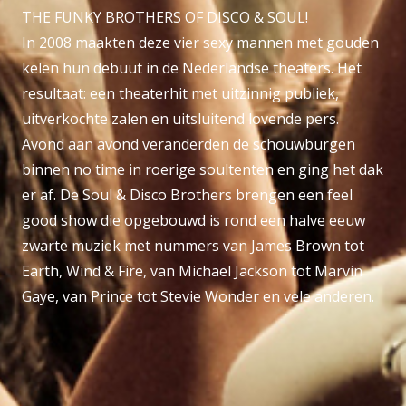
THE FUNKY BROTHERS OF DISCO & SOUL!
In 2008 maakten deze vier sexy mannen met gouden
kelen hun debuut in de Nederlandse theaters. Het
resultaat: een theaterhit met uitzinnig publiek,
uitverkochte zalen en uitsluitend lovende pers.
Avond aan avond veranderden de schouwburgen
binnen no time in roerige soultenten en ging het dak
er af. De Soul & Disco Brothers brengen een feel
good show die opgebouwd is rond een halve eeuw
zwarte muziek met nummers van James Brown tot
Earth, Wind & Fire, van Michael Jackson tot Marvin
Gaye, van Prince tot Stevie Wonder en vele anderen.