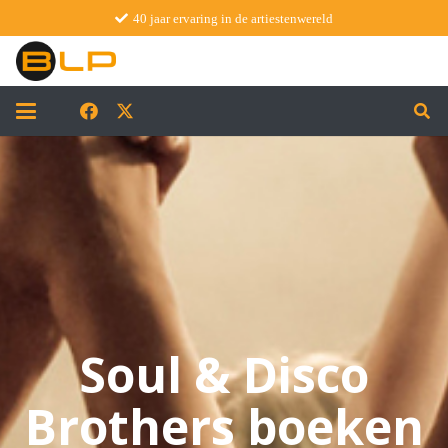
40 jaar ervaring in de artiestenwereld
Soul & Disco
Brothers boeken