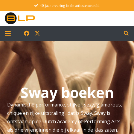
40 jaar ervaring in de artiestenwereld
Sway boeken
Dynamische performance, stijlvol, sexy, glamorous,
chique en rijke uitstraling'. dat is Sway. Sway is
ontstaan op de Dutch Academy of Performing Arts,
als drie vriendinnen die bij elkaar in de klas zaten.