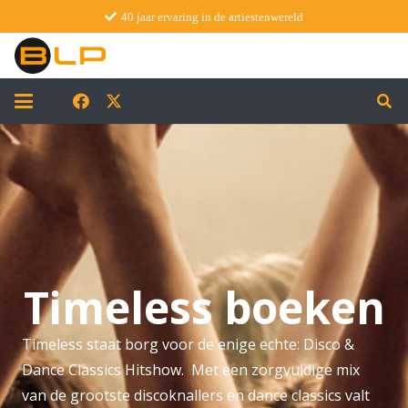
40 jaar ervaring in de artiestenwereld
Timeless boeken
Timeless staat borg voor de enige echte: Disco &
Dance Classics Hitshow. Met een zorgvuldige mix
van de grootste discoknallers en dance classics valt