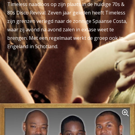
Timeless naadloos op zijn plaats in de huidige 70s &
80s Disco Revival. Zeven jaar geleden heeft Timeless
zijn grenzen verlegd naar de zonnige Spaanse Costa,
waar zij avond na avond zalen in extase weet te
brengen. Met een regelmaat werkt de groep ook in
Engeland in Schotland.